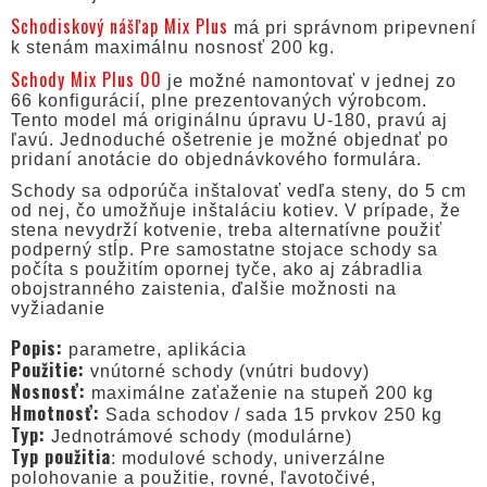
Schodiskový nášľap Mix Plus
má pri správnom pripevnení
k stenám maximálnu nosnosť 200 kg.
Schody Mix Plus 00
je možné namontovať v jednej zo
66 konfigurácií, plne prezentovaných výrobcom.
Tento model má originálnu úpravu U-180, pravú aj
ľavú. Jednoduché ošetrenie je možné objednať po
pridaní anotácie do objednávkového formulára.
Schody sa odporúča inštalovať vedľa steny, do 5 cm
od nej, čo umožňuje inštaláciu kotiev. V prípade, že
stena nevydrží kotvenie, treba alternatívne použiť
podperný stĺp. Pre samostatne stojace schody sa
počíta s použitím opornej tyče, ako aj zábradlia
obojstranného zaistenia, ďalšie možnosti na
vyžiadanie
Popis:
parametre, aplikácia
Použitie:
vnútorné schody (vnútri budovy)
Nosnosť:
maximálne zaťaženie na stupeň 200 kg
Hmotnosť:
Sada schodov / sada 15 prvkov 250 kg
Typ:
Jednotrámové schody (modulárne)
Typ použitia
: modulové schody, univerzálne
polohovanie a použitie, rovné, ľavotočivé,