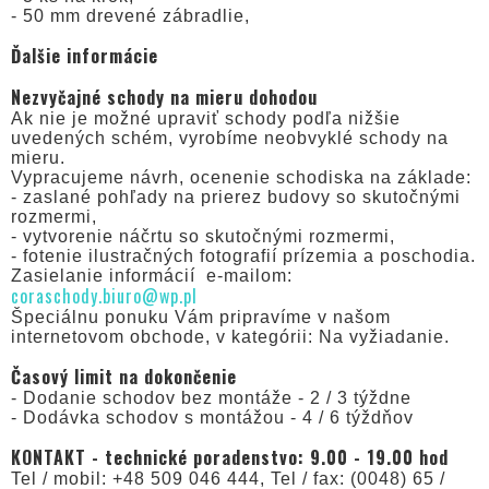
- 50 mm drevené zábradlie,
Ďalšie informácie
Nezvyčajné schody na mieru dohodou
Ak nie je možné upraviť schody podľa nižšie
uvedených schém, vyrobíme neobvyklé schody na
mieru.
Vypracujeme návrh, ocenenie schodiska na základe:
- zaslané pohľady na prierez budovy so skutočnými
rozmermi,
- vytvorenie náčrtu so skutočnými rozmermi,
- fotenie ilustračných fotografií prízemia a poschodia.
Zasielanie informácií e-mailom:
coraschody.biuro@wp.pl
Špeciálnu ponuku Vám pripravíme v našom
internetovom obchode, v kategórii: Na vyžiadanie.
Časový limit na dokončenie
- Dodanie schodov bez montáže - 2 / 3 týždne
- Dodávka schodov s montážou - 4 / 6 týždňov
KONTAKT - technické poradenstvo: 9.00 - 19.00 hod
Tel / mobil: +48 509 046 444, Tel / fax: (0048) 65 /