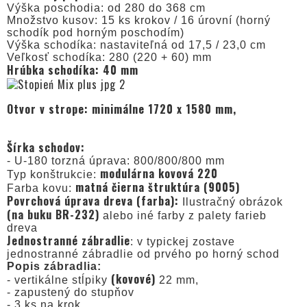
Výška poschodia: od 280 do 368 cm
Množstvo kusov: 15 ks krokov / 16 úrovní (horný
schodík pod horným poschodím)
Výška schodíka: nastaviteľná od 17,5 / 23,0 cm
Veľkosť schodíka: 280 (220 + 60) mm
Hrúbka schodíka: 40 mm
Otvor v strope: minimálne 1720 x 1580 mm,
Šírka schodov:
- U-180 torzná úprava: 800/800/800 mm
modulárna kovová 220
Typ konštrukcie:
matná čierna štruktúra (9005)
Farba kovu:
Povrchová úprava dreva (farba):
Ilustračný obrázok
(na buku BR-232)
alebo iné farby z palety farieb
dreva
Jednostranné zábradlie
: v typickej zostave
jednostranné zábradlie od prvého po horný schod
Popis zábradlia:
(kovové)
- vertikálne stĺpiky
22 mm,
- zapustený do stupňov
- 3 ks na krok,