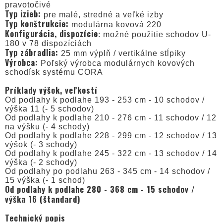
pravotočivé
Typ izieb:
pre malé, stredné a veľké izby
Typ konštrukcie:
modulárna kovová 220
Konfigurácia, dispozície
: možné použitie schodov U-
180 v 78 dispozíciách
Typ zábradlia:
25 mm výplň / vertikálne stĺpiky
Výrobca:
Poľský výrobca modulárnych kovových
schodísk systému CORA
Príklady výšok, veľkostí
Od podlahy k podlahe 193 - 253 cm - 10 schodov /
výška 11 (- 5 schodov)
Od podlahy k podlahe 210 - 276 cm - 11 schodov / 12
na výšku (- 4 schody)
Od podlahy k podlahe 228 - 299 cm - 12 schodov / 13
výšok (- 3 schody)
Od podlahy k podlahe 245 - 322 cm - 13 schodov / 14
výška (- 2 schody)
Od podlahy po podlahu 263 - 345 cm - 14 schodov /
15 výška (- 1 schod)
Od podlahy k podlahe 280 - 368 cm - 15 schodov /
výška 16 (štandard)
Technický popis