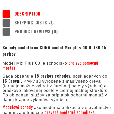
DESCRIPTION
SHIPPING COSTS
THE PRICE DOES NOT INCLUDE ANY
POSSIBLE PAYMENT COSTS
PRODUCT REVIEWS (0)
Schody modulárne CORA model Mix plus 00 U-180 15
prvkov
pre svojpomocnú
Model Mix Plus 00 je schodisko
montáž.
15 prvkov schodov,
Sada obsahuje
poskladaných do
16 úrovní.
Prvky sú vyrobené z masívneho dreva
(farbu je možné vybrať z farebnej palety výrobcu) a
práškovo lakovanej ocele v čiernej matnej štruktúre.
Po objednaní služby za príplatok odbornú montáž v
danej krajine vykonáva výrobca.
Modulové schody
ako moderná aplikácia v stavebníctve
drevené moderné schodiská.
nahrádzajú tradičné