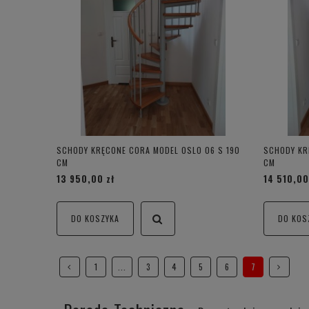
SCHODY KRĘCONE CORA MODEL OSLO 06 S 190
SCHODY KR
CM
CM
13 950,00 zł
14 510,00
DO KOSZYKA
DO KOS
1
...
3
4
5
6
7