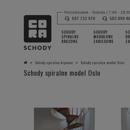
Poniedziałek - Sobota | 7:00 - 19:0
697 733 970
503 099 4
SCHODY
SCHODY
S
SPIRALNE
MODUŁOWE
DR
KRĘCONE
ZABIEGOWE
ZA
Schody spiralne kręcone
Schody spiralne model Oslo
Schody spiralne model Oslo