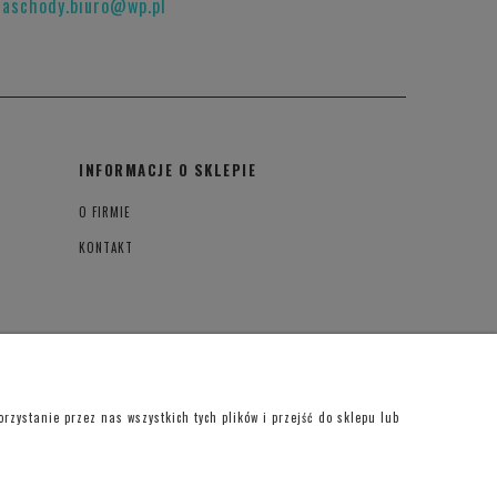
raschody.biuro@wp.pl
INFORMACJE O SKLEPIE
O FIRMIE
KONTAKT
zystanie przez nas wszystkich tych plików i przejść do sklepu lub