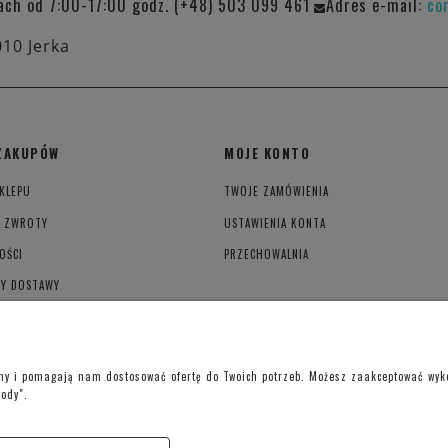
ach od 7:00-17:00 godz. (+48) 503 099 461
Adres e-mail:
co
010 Jerka
ZAKUPÓW
MOJE KONTO
KLEPU
TWOJE ZAMÓWIENIA
I ZWROTY
USTAWIENIA KONTA
OŚCI
PRZECHOWALNIA
TY DOSTAWY
YWATNOŚCI
ony i pomagają nam dostosować ofertę do Twoich potrzeb. Możesz zaakceptować wykor
gody".
Telefon kontaktowy –
+48 697 733 970
Poniedziałek-Piątek: 09:00 - 19:00,