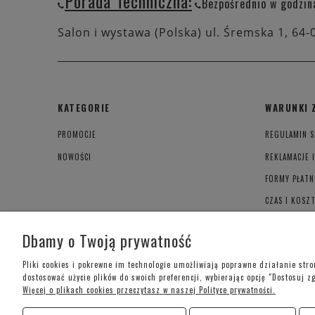
Porada Techniczna:
Bezpośrednio w godzin
Salon i wystawa (Polska) ul. Śremska 1, 64-
KATEGORIE
WARUNKI 
PROMOCJE
REGULAMIN S
NOWOŚCI
REKLAMACJE 
FORMY PŁATN
CZAS I KOSZ
POLITYKA PR
Dbamy o Twoją prywatność
Pliki cookies i pokrewne im technologie umożliwiają poprawne działanie str
dostosować użycie plików do swoich preferencji, wybierając opcję "Dostosuj z
Więcej o plikach cookies przeczytasz w naszej Polityce prywatności.