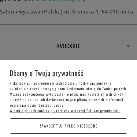
Salon i wystawa (Polska) ul. Śremska 1, 64-010 Jerka
KATEGORIE
WARUNKI ZAKUPÓW
Dbamy o Twoją prywatność
MOJE KONTO
Pliki cookies i pokrewne im technologie umożliwiają poprawne
działanie strony i pomagają nam dostosować ofertę do Twoich potrzeb.
Możesz zaakceptować wykorzystanie przez nas wszystkich tych plików i
INFORMACJE O SKLEPIE
przejść do sklepu lub dostosować użycie plików do swoich preferencji,
wybierając opcję "Dostosuj zgody".
Więcej o plikach cookies przeczytasz w naszej Polityce prywatności.
Telefon kontaktowy –
+48 697 733 970
ZAAKCEPTUJ TYLKO NIEZBĘDNE