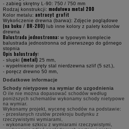
- zabieg skrętny L-90: 750 / 750 mm
modułowa metal 200
Rodzaj konstrukcji:
antracyt grafit
Kolor metalu:
Wykończenie drewna (barwa): Zdjęcie poglądowe
(na buku / BR-280)
lub inne kolory z palety kolorów
drewna
Balustrada jednostronna:
w typowym komplecie
balustrada jednostronna od pierwszego do górnego
stopnia
Opis balustrady:
(metal)
- słupki
25 mm,
- wypełnienie pręty stal nierdzewna szlif (5 szt.),
- poręcz drewno 50 mm,
Dodatkowe informacje
Schody nietypowe na wymiar do uzgodnienia
O ile nie można dopasować schodów według
poniższych schematów wykonamy schody nietypowe
na wymiar.
Wykonamy projekt, wycenę schodów na podstawie:
- przesłanych rzutów przekroju budynku z
rzeczywistymi wymiarami,
- wykonanie szkicu z wymiarami rzeczywistymi,