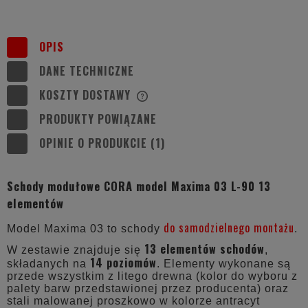
OPIS
DANE TECHNICZNE
KOSZTY DOSTAWY
CENA NIE ZAWIERA EWENTUALNYCH
KOSZTÓW PŁATNOŚCI
PRODUKTY POWIĄZANE
OPINIE O PRODUKCIE (1)
Schody modułowe CORA model Maxima 03 L-90 13
elementów
do samodzielnego montażu
Model Maxima 03 to schody
.
13 elementów schodów
W zestawie znajduje się
,
14 poziomów
składanych na
. Elementy wykonane są
przede wszystkim z litego drewna (kolor do wyboru z
palety barw przedstawionej przez producenta) oraz
stali malowanej proszkowo w kolorze antracyt