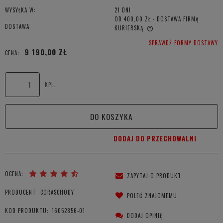
WYSYŁKA W:
21 DNI
OD 400,00 ZŁ
- DOSTAWA FIRMĄ
DOSTAWA:
KURIERSKĄ
CENA NIE ZAWIERA EWENTUALNYCH KOSZTÓW PŁATNOŚCI
SPRAWDŹ FORMY DOSTAWY
9 190,00 ZŁ
CENA:
KPL.
DO KOSZYKA
DODAJ DO PRZECHOWALNI
OCENA:
ZAPYTAJ O PRODUKT
PRODUCENT:
CORASCHODY
POLEĆ ZNAJOMEMU
KOD PRODUKTU:
16052856-01
DODAJ OPINIĘ