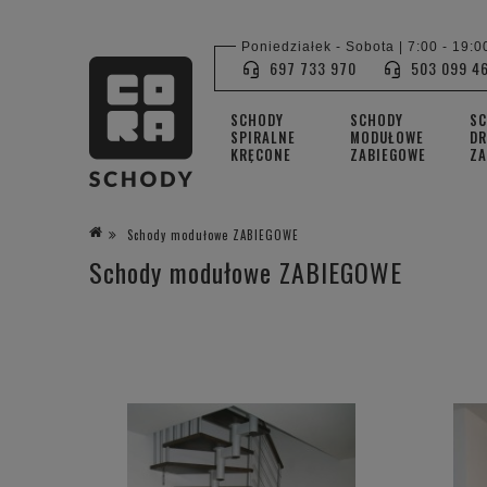
Poniedziałek - Sobota | 7:00 - 19:0
697 733 970
503 099 4
SCHODY
SCHODY
S
SPIRALNE
MODUŁOWE
DR
KRĘCONE
ZABIEGOWE
ZA
Schody modułowe ZABIEGOWE
Schody modułowe ZABIEGOWE