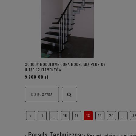
SCHODY MODUŁOWE CORA MODEL MIX PLUS 09
U-180 12 ELEMENTÓW
9 700,00 zł
DO KOSZYKA
1
...
16
17
18
19
20
...
3
Porada Techniczna:
Bezpośrednio w godzin