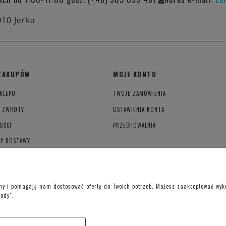
010 Jerka
ZAKUPÓW
MOJE KONTO
KLEPU
TWOJE ZAMÓWIENIA
I ZWROTY
USTAWIENIA KONTA
OŚCI
PRZECHOWALNIA
TY DOSTAWY
YWATNOŚCI
ony i pomagają nam dostosować ofertę do Twoich potrzeb. Możesz zaakceptować wykor
gody".
Telefon kontaktowy –
+48 697 733 970
Poniedziałek-Piątek: 09:00 - 19:00,