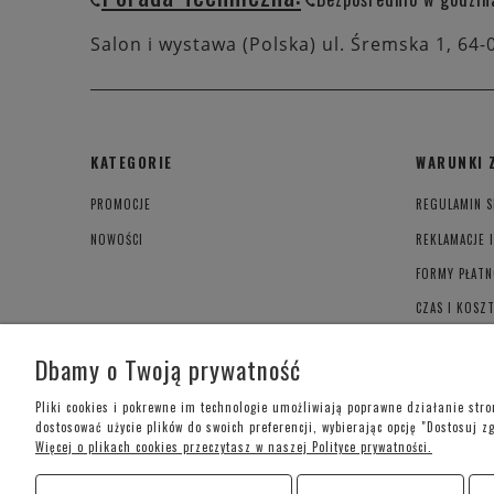
Salon i wystawa (Polska) ul. Śremska 1, 64-
KATEGORIE
WARUNKI 
PROMOCJE
REGULAMIN S
NOWOŚCI
REKLAMACJE 
FORMY PŁATN
CZAS I KOSZ
POLITYKA PR
Dbamy o Twoją prywatność
Pliki cookies i pokrewne im technologie umożliwiają poprawne działanie str
dostosować użycie plików do swoich preferencji, wybierając opcję "Dostosuj z
Więcej o plikach cookies przeczytasz w naszej Polityce prywatności.