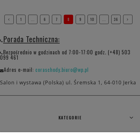
1
...
6
7
8
9
10
...
36
Porada Techniczna:
Bezpośrednio w godzinach od 7:00-17:00 godz. (+48) 503
099 461
Adres e-mail:
coraschody.biuro@wp.pl
Salon i wystawa (Polska) ul. Śremska 1, 64-010 Jerka
KATEGORIE
WARUNKI ZAKUPÓW