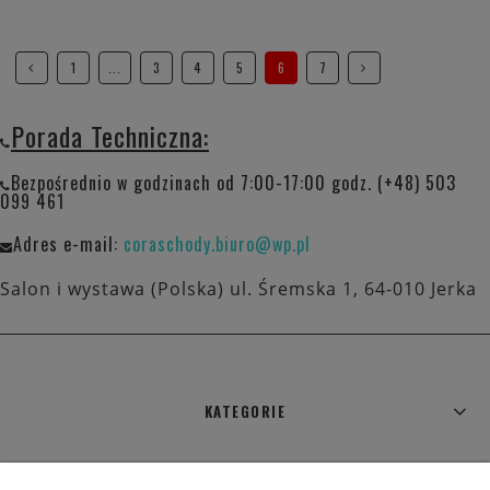
1
...
3
4
5
6
7
Porada Techniczna:
Bezpośrednio w godzinach od 7:00-17:00 godz. (+48) 503
099 461
Adres e-mail:
coraschody.biuro@wp.pl
Salon i wystawa (Polska) ul. Śremska 1, 64-010 Jerka
KATEGORIE
WARUNKI ZAKUPÓW