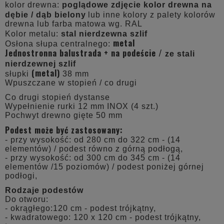
kolor drewna:
poglądowe zdjęcie kolor drewna na
dębie / dąb bielony
lub inne kolory z palety kolorów
drewna lub farba matowa wg. RAL
Kolor metalu:
stal nierdzewna szlif
metal
Osłona słupa centralnego:
Jednostronna balustrada + na podeście /
ze stali
nierdzewnej szlif
(metal)
słupki
38 mm
Wpuszczane w stopień / co drugi
Co drugi stopień dystanse
Wypełnienie rurki 12 mm INOX (4 szt.)
Pochwyt drewno gięte 50 mm
Podest może być zastosowany:
- przy wysokość: od 280 cm do 322 cm - (14
elementów) / podest równo z górną podłogą,
- przy wysokość: od 300 cm do 345 cm - (14
elementów /15 poziomów) / podest poniżej górnej
podłogi,
Rodzaje podestów
Do otworu:
- okrągłego:120 cm - podest trójkątny,
- kwadratowego: 120 x 120 cm - podest trójkątny,