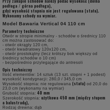
Przy zakupie schodów należy podać wysokość (dolna
podłoga / górna podłoga),
gdyż wysokość stopnia nie jest regulowana (stała).
Wykonamy schody na wymiar.
Model Bawaria Vertical 04 110 cm
Parametry techniczne
Otwór w stropie minimalny - schodów o średnicy 110
cm można zastosować do:
- otwór okrągły 120 cm,
- otwór kwadratowy 120x120 cm,
- otwór prostokątny (lecz krótszy bok większy od
średnicy schodów o 10 cm)
- bezpośrednio przylegające do antresoli
Opis techniczny
Ilość elementów: 14 sztuk (13 szt. stopni + 1 podest)
wysokość kondygnacji: 280,0 / 345,0 cm
(stała)
Wysokość stopnia: nie regulowana
od 20,0 do
23,0 cm (wykonamy na wymiar)
40 mm
Grubość stopnia:
użytkowa 450 mm (między słupem
Szerokość stopnia:
a balustradą),
Rodzaj drewna:
dąb