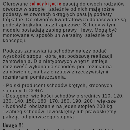
schody kręcone
Oferowane
pasują do dwóch rodzajów
otworów w stropie i zależnie od nich mają różne
podesty. W otworach okrągłych pasują podesty
trójkątne. Do otworów kwadratowych dopasowane są
podesty trójkątne oraz trapezowe. Schody w tym
modelu posiadają zabieg prawy i lewy. Mogą być
montowane w sposób uniwersalny, zależnie od
koncepcji.
Podczas zamawiania schodów należy podać
wysokość stropu, która jest podstawą realizacji
zamówienia. Dla nietypowych wnętrz istnieje
możliwość wykonania schodów pod rozmiar na
zamówienie, na bazie rzutów z rzeczywistymi
rozmiarami pomieszczenia.
- Polski producent schodów krętych, kręconych,
spiralnych CORA
- Dostępne, wielkości schodów o średnicy 110, 120,
130, 140, 150, 160, 170, 180, 190, 200 i większe
- Nośność: obciążenie na jeden stopień 200 kg.
- Zabieg schodów: lewoskrętny lub prawoskrętny
patrząc od pierwszego stopnia
Uwaga !!!