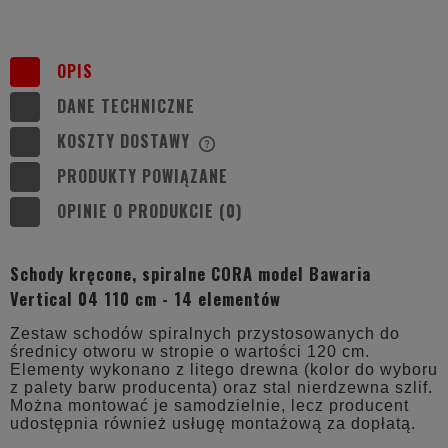
OPIS
DANE TECHNICZNE
KOSZTY DOSTAWY
CENA NIE ZAWIERA EWENTUALNYCH
KOSZTÓW PŁATNOŚCI
PRODUKTY POWIĄZANE
OPINIE O PRODUKCIE (0)
Schody kręcone, spiralne CORA model Bawaria
Vertical 04 110 cm - 14 elementów
Zestaw schodów spiralnych przystosowanych do
średnicy otworu w stropie o wartości 120 cm.
Elementy wykonano z litego drewna (kolor do wyboru
z palety barw producenta) oraz stal nierdzewna szlif.
Można montować je samodzielnie, lecz producent
udostępnia również usługę montażową za dopłatą.