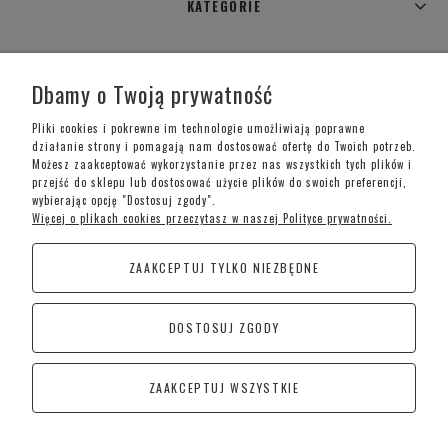
KATEGORIE
WARUNKI ZAKUPÓW
Dbamy o Twoją prywatność
MOJE KONTO
Pliki cookies i pokrewne im technologie umożliwiają poprawne
działanie strony i pomagają nam dostosować ofertę do Twoich potrzeb.
Możesz zaakceptować wykorzystanie przez nas wszystkich tych plików i
INFORMACJE O SKLEPIE
przejść do sklepu lub dostosować użycie plików do swoich preferencji,
wybierając opcję "Dostosuj zgody".
Więcej o plikach cookies przeczytasz w naszej Polityce prywatności.
Telefon kontaktowy –
+48 697 733 970
ZAAKCEPTUJ TYLKO NIEZBĘDNE
Poniedziałek-Piątek: 09:00 - 19:00,
Sobota: 09:00-15:00
DOSTOSUJ ZGODY
CoraSchody – Schody | Poręcze i Balustrady
Kościan
ZAAKCEPTUJ WSZYSTKIE
Śremska 1, 64-010 Jerka