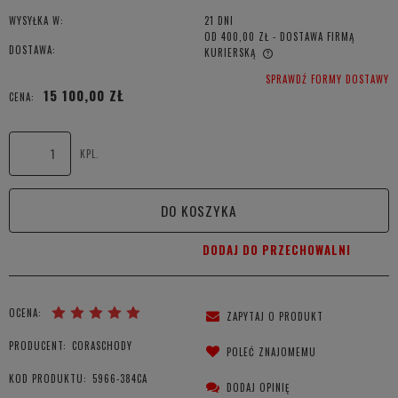
WYSYŁKA W:
21 DNI
OD 400,00 ZŁ
- DOSTAWA FIRMĄ
DOSTAWA:
KURIERSKĄ
CENA NIE ZAWIERA EWENTUALNYCH KOSZTÓW PŁATNOŚCI
SPRAWDŹ FORMY DOSTAWY
15 100,00 ZŁ
CENA:
KPL.
DO KOSZYKA
DODAJ DO PRZECHOWALNI
OCENA:
ZAPYTAJ O PRODUKT
PRODUCENT:
CORASCHODY
POLEĆ ZNAJOMEMU
KOD PRODUKTU:
5966-384CA
DODAJ OPINIĘ