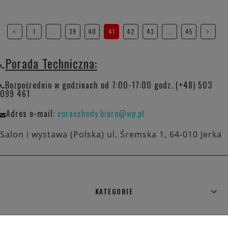
1
...
39
40
41
42
43
...
45
Porada Techniczna:
Bezpośrednio w godzinach od 7:00-17:00 godz. (+48) 503
099 461
Adres e-mail:
coraschody.biuro@wp.pl
Salon i wystawa (Polska) ul. Śremska 1, 64-010 Jerka
KATEGORIE
WARUNKI ZAKUPÓW