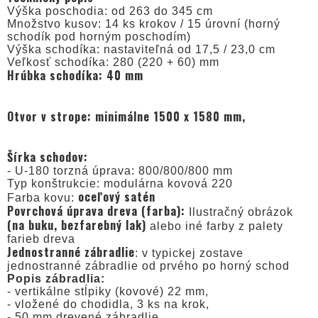
Výška poschodia: od 263 do 345 cm
Množstvo kusov: 14 ks krokov / 15 úrovní (horný
schodík pod horným poschodím)
Výška schodíka: nastaviteľná od 17,5 / 23,0 cm
Veľkosť schodíka: 280 (220 + 60) mm
Hrúbka schodíka: 40 mm
Otvor v strope: minimálne 1500 x 1580 mm,
Šírka schodov:
- U-180 torzná úprava: 800/800/800 mm
Typ konštrukcie: modulárna kovová 220
oceľový satén
Farba kovu:
Povrchová úprava dreva (farba):
Ilustračný obrázok
(na buku, bezfarebný lak)
alebo iné farby z palety
farieb dreva
Jednostranné zábradlie
: v typickej zostave
jednostranné zábradlie od prvého po horný schod
Popis zábradlia:
- vertikálne stĺpiky (kovové) 22 mm,
- vložené do chodidla, 3 ks na krok,
- 50 mm drevené zábradlie,