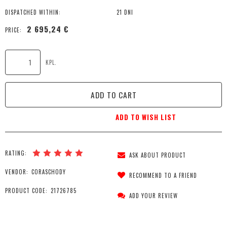
DISPATCHED WITHIN:
21 DNI
2 695,24 €
PRICE:
KPL.
ADD TO CART
ADD TO WISH LIST
RATING:
ASK ABOUT PRODUCT
VENDOR:
CORASCHODY
RECOMMEND TO A FRIEND
PRODUCT CODE:
21726785
ADD YOUR REVIEW