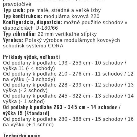
pravotočivé
Typ izieb:
pre malé, stredné a veľké izby
Typ konštrukcie:
modulárna kovová 220
Konfigurácia, dispozície:
možné použitie schodov v
dispozíciách U-180/66
Typ zábradlia:
22 mm vertikálne stĺpiky
Výrobca:
Poľský výrobca modulárnych kovových
schodísk systému CORA
Príklady výšok, veľkostí
Od podlahy k podlahe 193 - 253 cm - 10 schodov /
výška 11 (- 4 schody)
Od podlahy k podlahe 210 - 276 cm - 11 schodov / 12
na výšku (- 3 schody)
Od podlahy k podlahe 228 - 299 cm - 12 schodov / 13
výška (- 2 schody)
Od podlahy k podlahe 245 - 322 cm - 13 schodov / 14
výška (- 1 schod)
Od podlahy k podlahe 263 - 345 cm - 14 schodov /
výška 15 (štandard)
Od podlahy k podlahe 280 - 368 cm - 15 schodov / 16
na výšku (+ 1 schod)
Technický popis