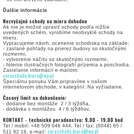
Ďalšie informácie
Nezvyčajné schody na mieru dohodou
Ak nie je možné upraviť schody podľa nižšie
uvedených schém, vyrobíme neobvyklé schody na
mieru.
Vypracujeme návrh, ocenenie schodiska na základe:
- zaslané pohľady na prierez budovy so skutočnými
rozmermi,
- vytvorenie náčrtu so skutočnými rozmermi,
- fotenie ilustračných fotografií prízemia a poschodia.
Zasielanie informácií e-mailom:
coraschody.biuro@wp.pl
Špeciálnu ponuku Vám pripravíme v našom
internetovom obchode, v kategórii: Na vyžiadanie.
Časový limit na dokončenie:
- dodanie bez montáže 2 / 3 týždňa,
- dodávka s montážou 4 / 6 týždňov,
KONTAKT - technické poradenstvo: 9.00 - 19.00 hod
Tel / mobil: +48 509 046 444, Tel / fax: (0048) 65 /
coraschody.biuro@wp.pl
511 92 16, e-mail: