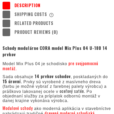
DESCRIPTION
SHIPPING COSTS
THE PRICE DOES NOT INCLUDE ANY
POSSIBLE PAYMENT COSTS
RELATED PRODUCTS
PRODUCT REVIEWS (0)
Schody modulárne CORA model Mix Plus 04 U-180 14
prvkov
pre svojpomocnú
Model Mix Plus 04 je schodisko
montáž.
14 prvkov schodov
Sada obsahuje
, poskladaných do
15 úrovní
. Prvky sú vyrobené z masívneho dreva
(farbu je možné vybrať z farebnej palety výrobcu) a
oceľový satén
práškovo lakovanej ocele v
. Po
objednaní služby za príplatok odbornú montáž v
danej krajine vykonáva výrobca.
Modulové schody
ako moderná aplikácia v stavebníctve
drevené moderné schodiská.
nahrádzajú tradičné