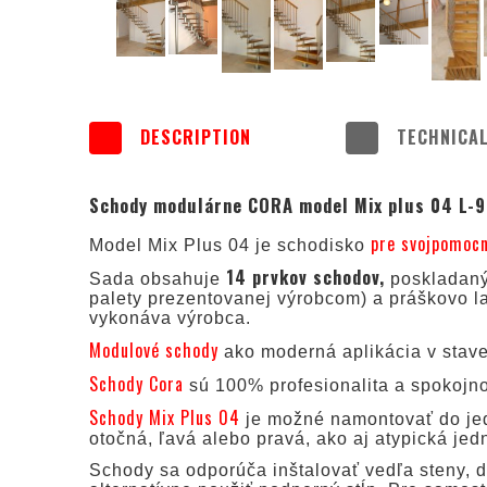
DESCRIPTION
TECHNICAL
Schody modulárne CORA model Mix plus 04 L-9
pre svojpomoc
Model Mix Plus 04 je schodisko
14 prvkov schodov,
Sada obsahuje
poskladan
palety prezentovanej výrobcom) a práškovo la
vykonáva výrobca.
Modulové schody
ako moderná aplikácia v stav
Schody Cora
sú 100% profesionalita a spokojno
Schody Mix Plus 04
je možné namontovať do je
otočná, ľavá alebo pravá, ako aj atypická jed
Schody sa odporúča inštalovať vedľa steny, do