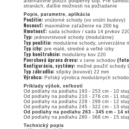
alternatívne použiť podperný stĺp. Pre samos
stranách, ďalšie možnosti na požiadanie
Popis, parametre, aplikácia
Použitie:
vnútorné schody (vo vnútri budovy)
Nosnosť:
maximálne zaťaženie na 200 kg
Hmotnosť:
sada schodov / sada 14 prvkov 22
Typ:
jednovrstvové schody (modulárne)
Typ použitia:
modulárne schody, univerzálne na
Typ izby:
pre malé, stredné a veľké izby
Typ konštrukcie:
modulárny kov 220
Povrchová úprava dreva:
(foto
v cene schodov
Konfigurácia, systémy:
možné použiť schody L
Typ zábradlia:
stĺpiky (kovové) 22 mm
Výrobca:
Poľský výrobca modulárnych schod
Príklady výšok, veľkostí
Od podlahy na podlahu 193 - 253 cm - 10 stup
Od podlahy na podlahu 210 - 276 cm - 11 stup
Od podlahy na podlahu 228 - 299 cm - 12 stup
Od podlahy na podlahu 245 - 322 cm - 13 stup
Od podlahy na podlahu 263 - 345 cm - 14 s
Od podlahy na podlahu 280 - 368 cm - 15 stup
Technický popis