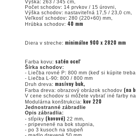
Výška: 263 / 345 cm,
Počet schodov: 14 prvkov / 15 úrovni,
Výška schodov: nastaviteľná 17,5 / 23,0 cm,
Veľkosť schodov: 280 (220+60) mm,
40 mm
Hrúbka schodov:
minimálne 900 x 2820 mm
Diera v streche:
satén oceľ
Farba kovu:
Šírka schodov:
- Liečba rovné P: 800 mm (keď si kúpite tre
- Liečba L-90: 800 / 800 mm
masívny buk,
Druh dreva:
(na b
Farba dreva: obrazový obrázok schodov
V cene schodov si môžete vybrať iné farby na 
kov 220
Modulárna konštrukcia:
Jednostranné zábradlie
Opis zábradlia:
(kovové)
- stĺpiky
22 mm,
- pripevnené na bok stupnia,
- po 3 kusoch na stupeň
- madlo drevené 50 mm,