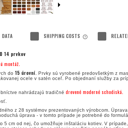
 DATA
SHIPPING COSTS
RELATE
THE PRICE DOES NOT
0 14 prvkov
POSSIBLE PAYMENT 
nú montáž.
15 úrovní
ých do
. Prvky sú vyrobené predovšetkým z mas
kovanej ocele v satén oceľ. Po objednaní služby za prí
drevené moderné schodiská.
ebníctve nahrádzajú tradičné
sť.
dného z 28 systémov prezentovaných výrobcom. Úprava 
noduchá úprava - v tomto prípade je potrebné do formulá
 5 cm od nej, čo umožňuje inštaláciu kotiev. V prípade,