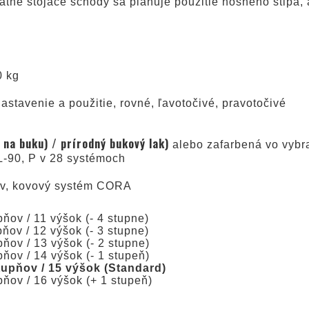
tatne stojace schody sa plánuje použitie nosného stĺpa
0 kg
stavenie a použitie, rovné, ľavotočivé, pravotočivé
 na buku) / prírodný bukový lak)
alebo zafarbená vo vybra
-90, P v 28 systémoch
ov, kovový systém CORA
ňov / 11 výšok (- 4 stupne)
ňov / 12 výšok (- 3 stupne)
ňov / 13 výšok (- 2 stupne)
ňov / 14 výšok (- 1 stupeň)
tupňov / 15 výšok (Standard)
ňov / 16 výšok (+ 1 stupeň)