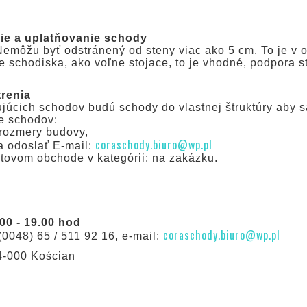
nie a uplatňovanie schody
emôžu byť odstránený od steny viac ako 5 cm. To je v o
e schodiska, ako voľne stojace, to je vhodné, podpora s
renia
júcich schodov budú schody do vlastnej štruktúry aby sa
e schodov:
 rozmery budovy,
coraschody.biuro@wp.pl
 a odoslať E-mail:
tovom obchode v kategórii: na zakázku.
0 - 19.00 hod
coraschody.biuro@wp.pl
 (0048) 65 / 511 92 16, e-mail:
64-000 Kościan