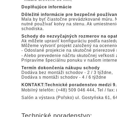
Doplňujúce informácie
Dôležité informácie pre bezpečné používa
Mala by byť čiastočne prevádzkované múru. N
nutné používať kotvy na stenu. Ak umiestneni
schodiska.
Schody do nezvyčajných rozmerov na opat
Ak môžete upraviť konfiguráciu podľa nasledu
Môžeme vytvoriť projekt založený na oceneni
- Odoslané projekcie na skutočné prierezové
- Alebo prevedenie náčrtu skutočnej veľkosti
Pripravíme špeciálnu ponuku v našom interne
Termín dokončenia nákupu schody
Dodáva bez montáži schodov - 2 / 3 týždne,
Dodáva s montáži schodov - 4 / 6 týždne
KONTAKT:Technické poradenstvo medzi 9.0
Mobilný telefón: (+48) 509 046 444, Tel / fax:
Salón a výstava (Poľsko) ul. Gostyńska 61, 
Technické poradenstvo: