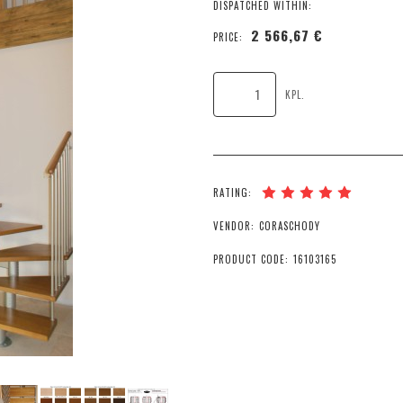
DISPATCHED WITHIN:
2 566,67 €
PRICE:
KPL.
RATING:
VENDOR:
CORASCHODY
PRODUCT CODE:
16103165