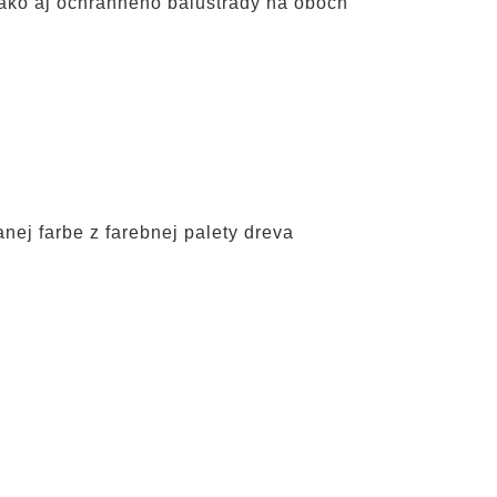
, ako aj ochranného balustrády na oboch
nej farbe z farebnej palety dreva