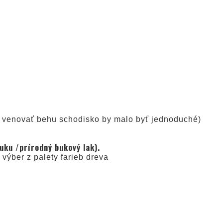
ba venovať behu schodisko by malo byť jednoduché)
uku /prírodný bukový lak).
výber z palety farieb dreva