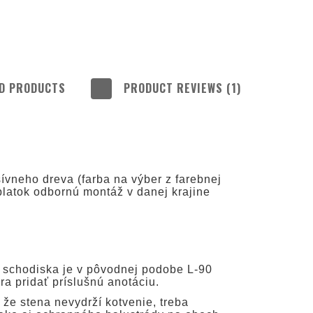
D PRODUCTS
PRODUCT REVIEWS (1)
 INCLUDE ANY
COSTS
ívneho dreva (farba na výber z farebnej
platok odbornú montáž v danej krajine
schodiska je v pôvodnej podobe L-90
ra pridať príslušnú anotáciu.
 že stena nevydrží kotvenie, treba