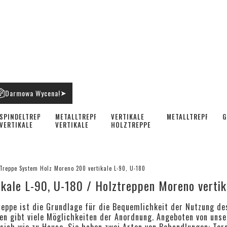
Darmowa Wycena!
➤
SPINDELTREPPE
METALLTREPPE
VERTIKALE
METALLTREPPEN
G
VERTIKALE
VERTIKALE
HOLZTREPPE
Treppe System Holz Moreno 200 vertikale L-90, U-180
kale L-90, U-180 / Holztreppen Moreno verti
treppe ist die Grundlage für die Bequemlichkeit der Nutzung d
en gibt viele Möglichkeiten der Anordnung. Angeboten von uns
 sich wie zu Hause. Sie haben zwei Arten von Behandlungen: Tor