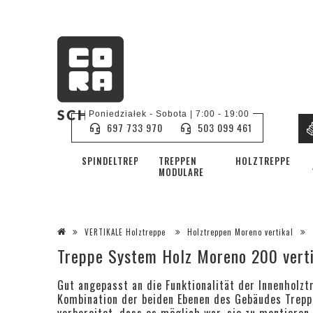
Poniedziałek - Sobota | 7:00 - 19:00
697 733 970
503 099 461
SPINDELTREPPE
TREPPEN
HOLZTREPPEN
MODULARE
VERTIKALE Holztreppe
Holztreppen Moreno vertikal
Treppe System Holz Moreno 200 verti
Gut angepasst an die Funktionalität der Innenholz
Kombination der beiden Ebenen des Gebäudes Trepp
vorbereitet, dass es möglich war, sie zu montieren