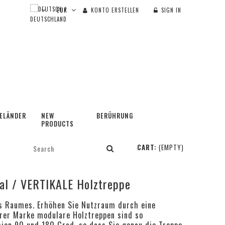
KONTO ERSTELLEN
SIGN IN
ELÄNDER
NEW
BERÜHRUNG
PRODUCTS
CART:
(EMPTY)
kal / VERTIKALE Holztreppe
es Raumes. Erhöhen Sie Nutzraum durch eine
erer Marke modulare Holztreppen sind so
sion 90 und 180 Grad, so dass Sie genau die Treppe