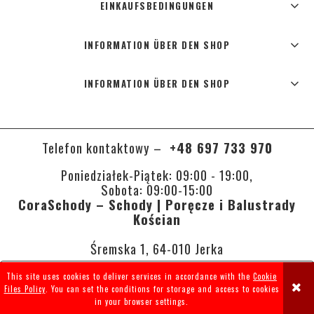
EINKAUFSBEDINGUNGEN
INFORMATION ÜBER DEN SHOP
INFORMATION ÜBER DEN SHOP
Telefon kontaktowy –
+48 697 733 970
Poniedziałek-Piątek: 09:00 - 19:00,
Sobota: 09:00-15:00
CoraSchody – Schody | Poręcze i Balustrady
Kościan
Śremska 1, 64-010 Jerka
This site uses cookies to deliver services in accordance with the
Cookie
VIEW FULL VERSION OF THE SITE
Files Policy
. You can set the conditions for storage and access to cookies
in your browser settings.
Sklep internetowy Shoper.pl