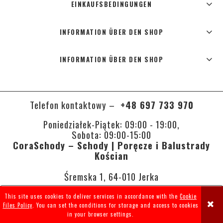
EINKAUFSBEDINGUNGEN
INFORMATION ÜBER DEN SHOP
INFORMATION ÜBER DEN SHOP
Telefon kontaktowy –
+48 697 733 970
Poniedziałek-Piątek: 09:00 - 19:00,
Sobota: 09:00-15:00
CoraSchody – Schody | Poręcze i Balustrady
Kościan
Śremska 1, 64-010 Jerka
This site uses cookies to deliver services in accordance with the
Cookie
VIEW FULL VERSION OF THE SITE
Files Policy
. You can set the conditions for storage and access to cookies
in your browser settings.
Sklep internetowy Shoper.pl