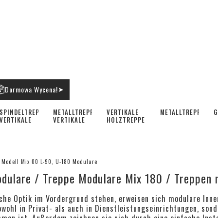
Darmowa Wycena!
➤
SPINDELTREPPE
METALLTREPPE
VERTIKALE
METALLTREPPEN
G
VERTIKALE
VERTIKALE
HOLZTREPPE
 Modell Mix 00 L-90, U-180 Modulare
dulare / Treppe Modulare Mix 180 / Treppen 
sche Optik im Vordergrund stehen, erweisen sich modulare Inne
ohl in Privat- als auch in Dienstleistungseinrichtungen, sonde
en ist. Außerdem zeichnen sie sich durch eine einfache Insta