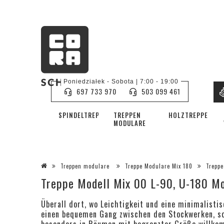
Poniedziałek - Sobota | 7:00 - 19:00
697 733 970
503 099 461
SPINDELTREPPE
TREPPEN
HOLZTREPPEN
MODULARE
Treppen modulare
Treppe Modulare Mix 180
Treppe
Treppe Modell Mix 00 L-90, U-180 Mo
Überall dort, wo Leichtigkeit und eine minimalisti
einen bequemen Gang zwischen den Stockwerken, sow
besonders in Räumen mit begrenzter Größe willkomm