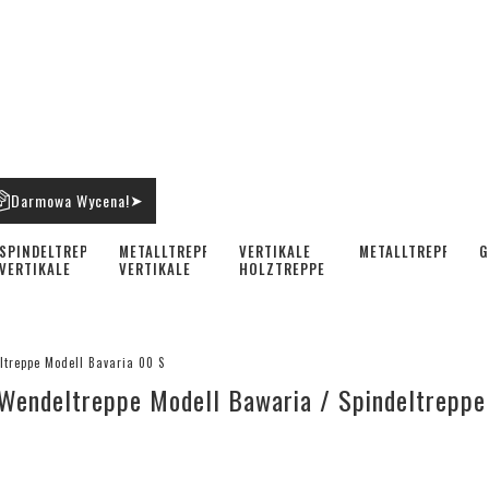
Darmowa Wycena!
➤
SPINDELTREPPE
METALLTREPPE
VERTIKALE
METALLTREPPEN
G
VERTIKALE
VERTIKALE
HOLZTREPPE
ltreppe Modell Bavaria 00 S
 Wendeltreppe Modell Bawaria / Spindeltreppe