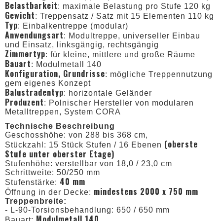
Belastbarkeit
: maximale Belastung pro Stufe 120 kg
Gewicht
: Treppensatz / Satz mit 15 Elementen 110 kg
Typ
: Einbalkentreppe (modular)
Anwendungsart
: Modultreppe, universeller Einbau
und Einsatz, linksgängig, rechtsgängig
Zimmertyp
: für kleine, mittlere und große Räume
Bauart
: Modulmetall 140
Konfiguration, Grundrisse
: mögliche Treppennutzung
gem eigenes Konzept
Balustradentyp
: horizontale Geländer
Produzent
: Polnischer Hersteller von modularen
Metalltreppen, System CORA
Technische Beschreibung
Geschosshöhe: von 288 bis 368 cm,
(oberste
Stückzahl: 15 Stück Stufen / 16 Ebenen
Stufe unter oberster Etage)
Stufenhöhe: verstellbar von 18,0 / 23,0 cm
Schrittweite: 50/250 mm
40 mm
Stufenstärke:
mindestens 2000 x 750 mm
Öffnung in der Decke:
Treppenbreite:
- L-90-Torsionsbehandlung: 650 / 650 mm
Modulmetall 140
Bauart: