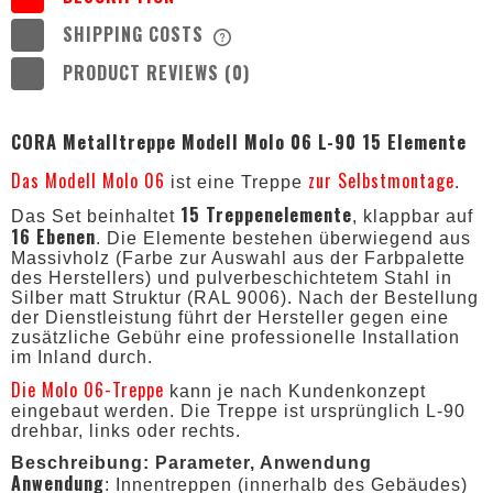
SHIPPING COSTS
THE PRICE DOES NOT INCLUDE ANY
POSSIBLE PAYMENT COSTS
PRODUCT REVIEWS (0)
CORA Metalltreppe Modell Molo 06 L-90 15 Elemente
Das Modell Molo 06
zur Selbstmontage
ist eine Treppe
.
15 Treppenelemente
Das Set beinhaltet
, klappbar auf
16 Ebenen
. Die Elemente bestehen überwiegend aus
Massivholz (Farbe zur Auswahl aus der Farbpalette
des Herstellers) und pulverbeschichtetem Stahl in
Silber matt Struktur (RAL 9006). Nach der Bestellung
der Dienstleistung führt der Hersteller gegen eine
zusätzliche Gebühr eine professionelle Installation
im Inland durch.
Die Molo 06-Treppe
kann je nach Kundenkonzept
eingebaut werden. Die Treppe ist ursprünglich L-90
drehbar, links oder rechts.
Beschreibung: Parameter, Anwendung
Anwendung
: Innentreppen (innerhalb des Gebäudes)