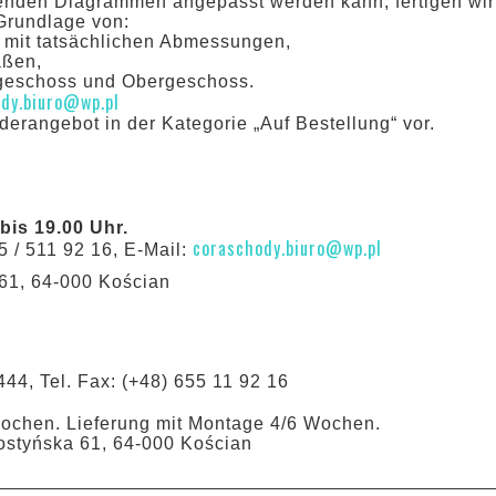
enden Diagrammen angepasst werden kann, fertigen wir
Grundlage von:
 mit tatsächlichen Abmessungen,
aßen,
dgeschoss und Obergeschoss.
dy.biuro@wp.pl
erangebot in der Kategorie „Auf Bestellung“ vor.
is 19.00 Uhr.
coraschody.biuro@wp.pl
5 / 511 92 16, E-Mail:
 61, 64-000 Kościan
444, Tel. Fax: (+48) 655 11 92 16
Wochen. Lieferung mit Montage 4/6 Wochen.
ostyńska 61, 64-000 Kościan