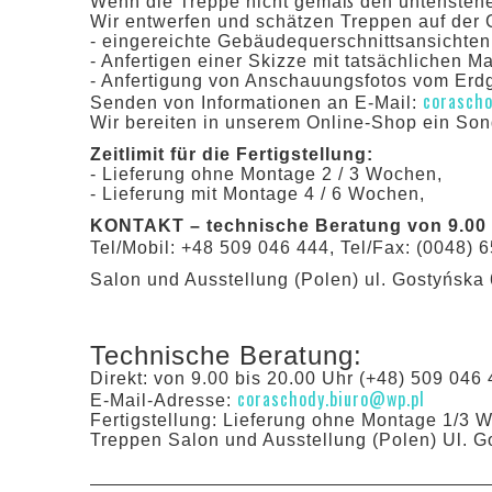
Wenn die Treppe nicht gemäß den untensteh
Wir entwerfen und schätzen Treppen auf der 
- eingereichte Gebäudequerschnittsansichten
- Anfertigen einer Skizze mit tatsächlichen M
- Anfertigung von Anschauungsfotos vom Er
corascho
Senden von Informationen an E-Mail:
Wir bereiten in unserem Online-Shop ein Sond
Zeitlimit für die Fertigstellung:
- Lieferung ohne Montage 2 / 3 Wochen,
- Lieferung mit Montage 4 / 6 Wochen,
KONTAKT – technische Beratung von 9.00 b
Tel/Mobil: +48 509 046 444, Tel/Fax: (0048) 6
Salon und Ausstellung (Polen) ul. Gostyńska
Technische Beratung:
Direkt: von 9.00 bis 20.00 Uhr (+48) 509 046 
coraschody.biuro@wp.pl
E-Mail-Adresse:
Fertigstellung: Lieferung ohne Montage 1/3 
Treppen Salon und Ausstellung (Polen) Ul. G