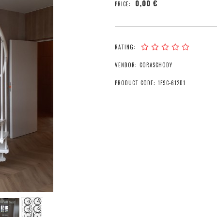
0,00 €
PRICE:
RATING:
VENDOR:
CORASCHODY
PRODUCT CODE:
1F9C-612D1