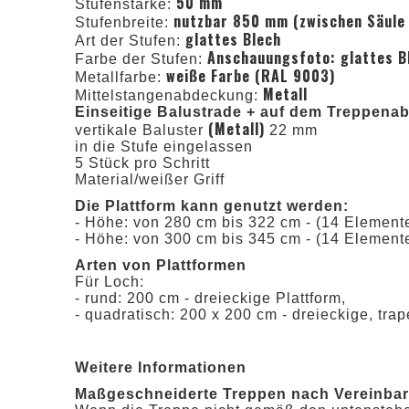
50 mm
Stufenstärke:
nutzbar 850 mm (zwischen Säule 
Stufenbreite:
glattes Blech
Art der Stufen:
Anschauungsfoto: glattes B
Farbe der Stufen:
weiße Farbe (RAL 9003)
Metallfarbe:
Metall
Mittelstangenabdeckung:
Einseitige Balustrade + auf dem Treppena
(Metall)
vertikale Baluster
22 mm
in die Stufe eingelassen
5 Stück pro Schritt
Material/weißer Griff
Die Plattform kann genutzt werden:
- Höhe: von 280 cm bis 322 cm - (14 Element
- Höhe: von 300 cm bis 345 cm - (14 Element
Arten von Plattformen
Für Loch:
- rund: 200 cm - dreieckige Plattform,
- quadratisch: 200 x 200 cm - dreieckige, trap
Weitere Informationen
Maßgeschneiderte Treppen nach Vereinba