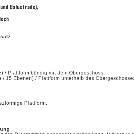
und Balustrade),
lech
bsatz
e) / Plattform bündig mit dem Obergeschoss,
e / 15 Ebenen) / Plattform unterhalb des Obergeschosse
ezförmige Plattform,
rung