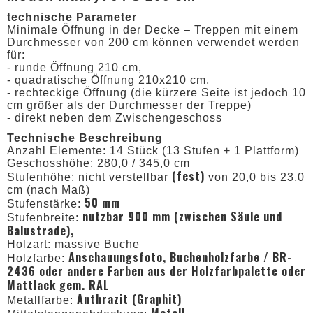
technische Parameter
Minimale Öffnung in der Decke – Treppen mit einem
Durchmesser von 200 cm können verwendet werden
für:
- runde Öffnung 210 cm,
- quadratische Öffnung 210x210 cm,
- rechteckige Öffnung (die kürzere Seite ist jedoch 10
cm größer als der Durchmesser der Treppe)
- direkt neben dem Zwischengeschoss
Technische Beschreibung
Anzahl Elemente: 14 Stück (13 Stufen + 1 Plattform)
Geschosshöhe: 280,0 / 345,0 cm
(fest)
Stufenhöhe: nicht verstellbar
von 20,0 bis 23,0
cm (nach Maß)
50 mm
Stufenstärke:
nutzbar 900 mm (zwischen Säule und
Stufenbreite:
Balustrade),
Holzart: massive Buche
Anschauungsfoto, Buchenholzfarbe / BR-
Holzfarbe:
2436
oder andere Farben aus der Holzfarbpalette oder
Mattlack gem. RAL
Anthrazit (Graphit)
Metallfarbe:
Metall