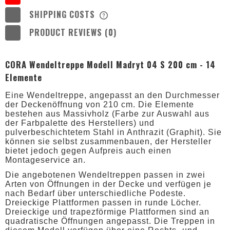
SHIPPING COSTS
THE PRICE DOES NOT INCLUDE ANY
POSSIBLE PAYMENT COSTS
PRODUCT REVIEWS (0)
CORA Wendeltreppe Modell Madryt 04 S 200 cm - 14
Elemente
Eine Wendeltreppe, angepasst an den Durchmesser
der Deckenöffnung von 210 cm. Die Elemente
bestehen aus Massivholz (Farbe zur Auswahl aus
der Farbpalette des Herstellers) und
pulverbeschichtetem Stahl in Anthrazit (Graphit). Sie
können sie selbst zusammenbauen, der Hersteller
bietet jedoch gegen Aufpreis auch einen
Montageservice an.
Die angebotenen Wendeltreppen passen in zwei
Arten von Öffnungen in der Decke und verfügen je
nach Bedarf über unterschiedliche Podeste.
Dreieckige Plattformen passen in runde Löcher.
Dreieckige und trapezförmige Plattformen sind an
quadratische Öffnungen angepasst. Die Treppen in