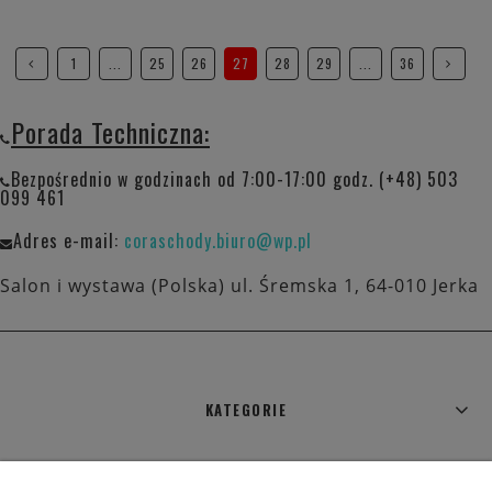
1
...
25
26
27
28
29
...
36
Porada Techniczna:
Bezpośrednio w godzinach od 7:00-17:00 godz. (+48) 503
099 461
Adres e-mail:
coraschody.biuro@wp.pl
Salon i wystawa (Polska) ul. Śremska 1, 64-010 Jerka
KATEGORIE
WARUNKI ZAKUPÓW