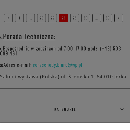
1
...
26
27
28
29
30
...
36
Porada Techniczna:
Bezpośrednio w godzinach od 7:00-17:00 godz. (+48) 503
099 461
Adres e-mail:
coraschody.biuro@wp.pl
Salon i wystawa (Polska) ul. Śremska 1, 64-010 Jerka
KATEGORIE
WARUNKI ZAKUPÓW