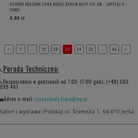
SCHODY KRĘCONE CORA MODEL BERLIN KUTY 170 CM - ZAPYTAJ O
CENĘ!
0,00 zł
1
...
21
22
23
24
25
...
45
Porada Techniczna:
Bezpośrednio w godzinach od 7:00-17:00 godz. (+48) 503
099 461
Adres e-mail:
coraschody.biuro@wp.pl
Salon i wystawa (Polska) ul. Śremska 1, 64-010 Jerka