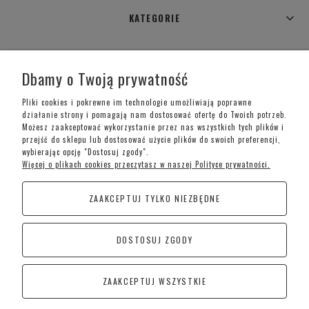
KATEGORIE
WARUNKI ZAKUPÓW
Dbamy o Twoją prywatność
MOJE KONTO
Pliki cookies i pokrewne im technologie umożliwiają poprawne
działanie strony i pomagają nam dostosować ofertę do Twoich potrzeb.
Możesz zaakceptować wykorzystanie przez nas wszystkich tych plików i
INFORMACJE O SKLEPIE
przejść do sklepu lub dostosować użycie plików do swoich preferencji,
wybierając opcję "Dostosuj zgody".
Więcej o plikach cookies przeczytasz w naszej Polityce prywatności.
Telefon kontaktowy –
+48 697 733 970
ZAAKCEPTUJ TYLKO NIEZBĘDNE
Poniedziałek-Piątek: 09:00 - 19:00,
Sobota: 09:00-15:00
DOSTOSUJ ZGODY
CoraSchody – Schody | Poręcze i Balustrady
Kościan
ZAAKCEPTUJ WSZYSTKIE
Śremska 1, 64-010 Jerka