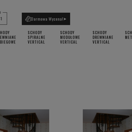
0
61
Darmowa Wycena!
➤
CHODY
SCHODY
SCHODY
SCHODY
SC
EWNIANE
SPIRALNE
MODUŁOWE
DREWNIANE
ME
BIEGOWE
VERTICAL
VERTICAL
VERTICAL