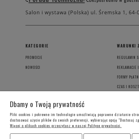
Salon i wystawa (Polska) ul. Śremska 1, 64-
KATEGORIE
WARUNKI 
PROMOCJE
REGULAMIN S
NOWOŚCI
REKLAMACJE 
FORMY PŁATN
CZAS I KOSZ
POLITYKA PR
Dbamy o Twoją prywatność
Pliki cookies i pokrewne im technologie umożliwiają poprawne działanie str
dostosować użycie plików do swoich preferencji, wybierając opcję "Dostosuj z
Więcej o plikach cookies przeczytasz w naszej Polityce prywatności.