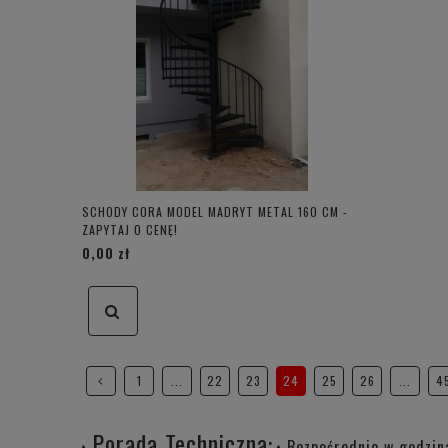
SCHODY CORA MODEL MADRYT METAL 160 CM -
ZAPYTAJ O CENĘ!
0,00 zł
1
...
22
23
24
25
26
...
4
Porada Techniczna:
Bezpośrednio w godzin