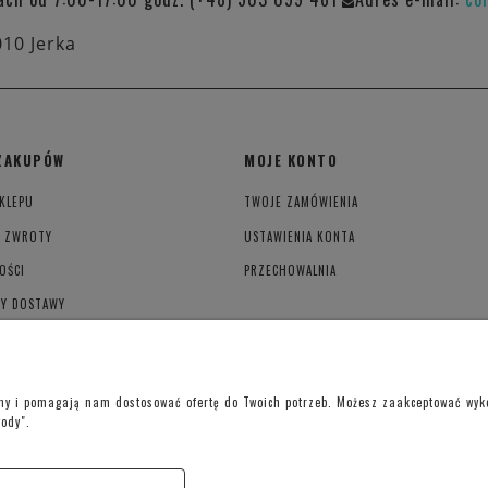
010 Jerka
ZAKUPÓW
MOJE KONTO
KLEPU
TWOJE ZAMÓWIENIA
I ZWROTY
USTAWIENIA KONTA
OŚCI
PRZECHOWALNIA
TY DOSTAWY
YWATNOŚCI
ony i pomagają nam dostosować ofertę do Twoich potrzeb. Możesz zaakceptować wykor
gody".
Telefon kontaktowy –
+48 697 733 970
Poniedziałek-Piątek: 09:00 - 19:00,