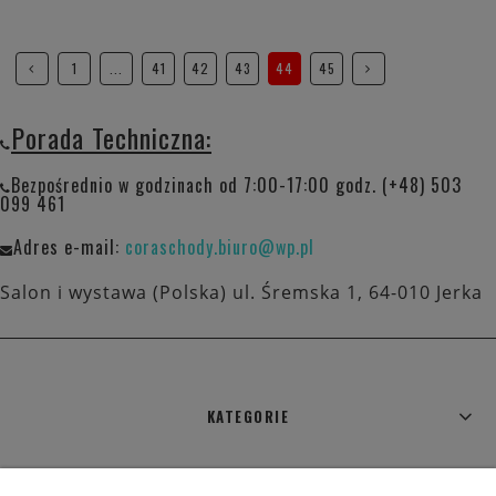
1
...
41
42
43
44
45
Porada Techniczna:
Bezpośrednio w godzinach od 7:00-17:00 godz. (+48) 503
099 461
Adres e-mail:
coraschody.biuro@wp.pl
Salon i wystawa (Polska) ul. Śremska 1, 64-010 Jerka
KATEGORIE
WARUNKI ZAKUPÓW