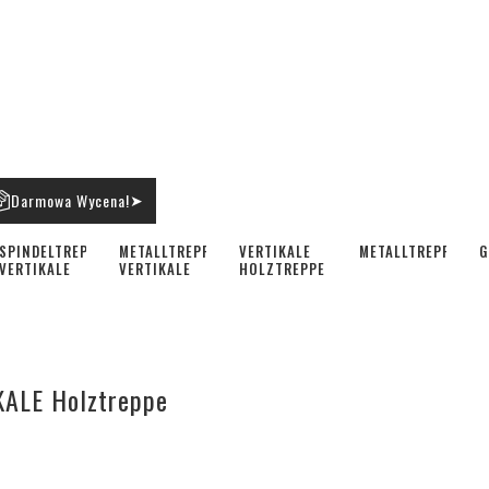
Darmowa Wycena!
➤
SPINDELTREPPE
METALLTREPPE
VERTIKALE
METALLTREPPEN
G
VERTIKALE
VERTIKALE
HOLZTREPPE
KALE Holztreppe