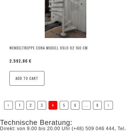
WENDELTREPPE CORA MODELL OSLO 02 160 CM
2.592,86 €
ADD TO CART
1
2
3
4
5
6
...
8
Technische Beratung:
Direkt: von 9.00 bis 20.00 Uhr (+48) 509 046 444, Tel.