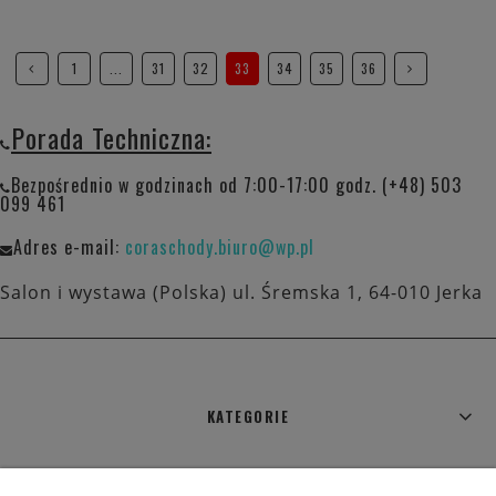
1
...
31
32
33
34
35
36
Porada Techniczna:
Bezpośrednio w godzinach od 7:00-17:00 godz. (+48) 503
099 461
Adres e-mail:
coraschody.biuro@wp.pl
Salon i wystawa (Polska) ul. Śremska 1, 64-010 Jerka
KATEGORIE
WARUNKI ZAKUPÓW