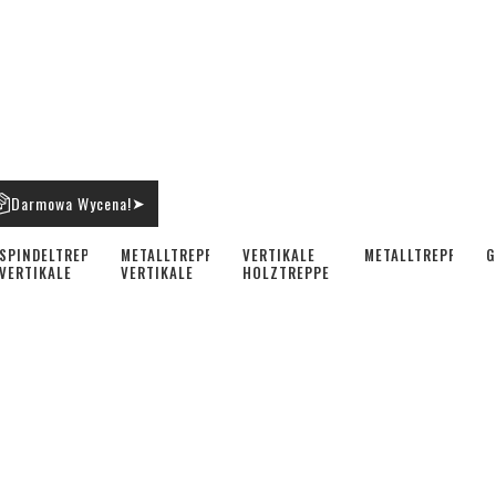
Darmowa Wycena!
➤
SPINDELTREPPE
METALLTREPPE
VERTIKALE
METALLTREPPEN
G
VERTIKALE
VERTIKALE
HOLZTREPPE